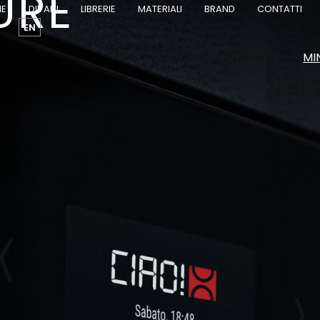
URE
IE
DIVANI
LIBRERIE
MATERIALI
BRAND
CONTATTI
EN
MI