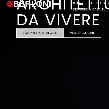
ARCHITETT
CUCINE
TAVOLI E SED
DESIGNER A CASA TUA
DA VIVERE
SCOPRI IL CATALOGO
VEDI LE CUCINE