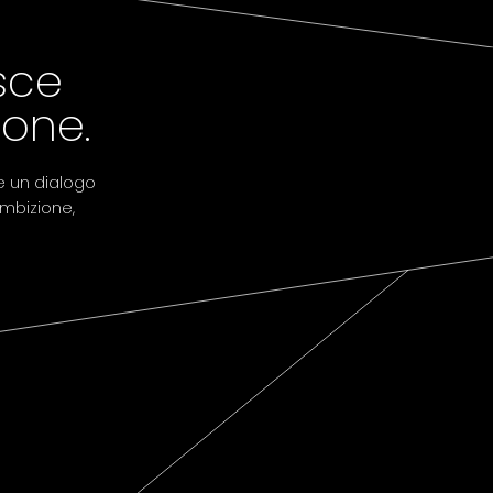
sce
ione.
e un dialogo
ambizione,