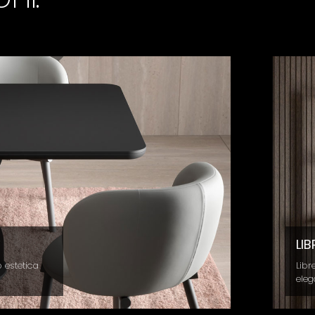
n raffinato per arricchire gli spazi con
alità