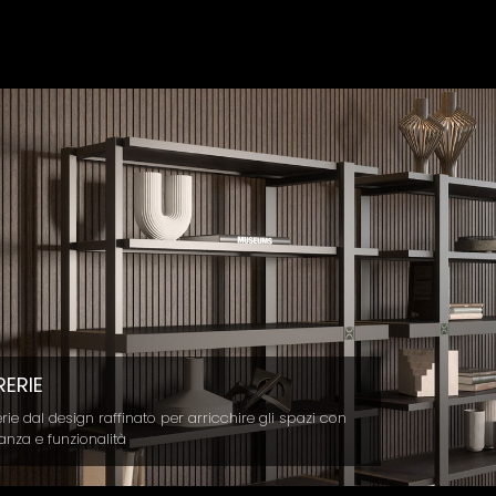
CUCINE
Cucine prestigiose di design che si adattano alle
diverse esigenze