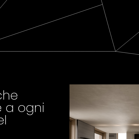
che
 a ogni
el